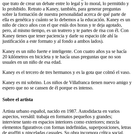
que trato de crear un debate entre lo legal y lo moral, lo permitido y
lo prohibido. Retrato a Kaney, también, para generar preguntas
sobre la formación de nuestra personalidad acerca de qué parte de
ella es genética y cuánto se lo debemos a la educación. Kaney es un
niño de cinco años con el que estás dos horas y te deja agotado,
pero, al mismo tiempo, es un teatrero y te partes de risa con él. Con
Kaney tienes que tener paciencia y darle su espacio (de ahí la
justificación a este formato y al fondo a ambos lados).
Kaney es un niño fuerte e inteligente. Con cuatro años ya se hacía
20 kilómetros en bicicleta y te hacía unas preguntas que no son
usuales en un niño de esa edad.
Kaney es el tercero de tres hermanos y es la gota que colmó el vaso.
Kaney es mi sobrino. Los niños de Villafranca tienen nuevo amigo y
espero que no se cansen de él porque es intenso.
Sobre el artista
Artista urbano español, nacido en 1987. Autodidacta en varios
aspectos, versátil: trabaja en formatos pequeños y grandes;
interviene tanto en espacios interiores como exteriores; mezcla
elementos figurativos con formas indefinidas, superposiciones, letras
de graffiti y pinceladas casuales. Su obra incorpora crítica social,