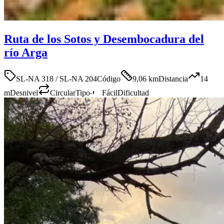
Ruta de los Sotos y Desembocadura del
río Arga
SL-NA 318 / SL-NA 204
Código
9,06 km
Distancia
14
m
Desnivel
Circular
Tipo
Fácil
Dificultad